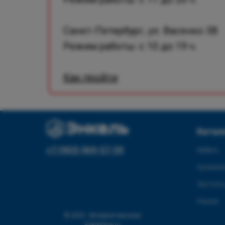
Санкт-Петербург, ул. Васенко 3В
Режим работы: с 10 до 19 ч.
Как пройти
Катал
+7 (903) 969-57-59
Мебель
Хранение
Текстиль
Разное
© 2025 - Интернет-магазин