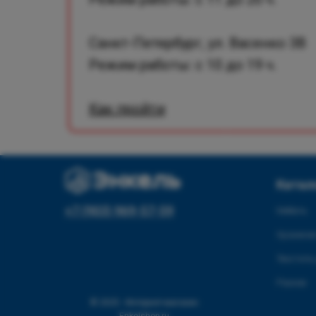
Санкт-Петербург, ул. Васенко 3В
Режим работы: с 10 до 19 ч.
Как пройти
Катал
+7 (903) 969-57-59
Мебель
Хранение
Текстиль
Разное
© 2025 - Интернет-магазин