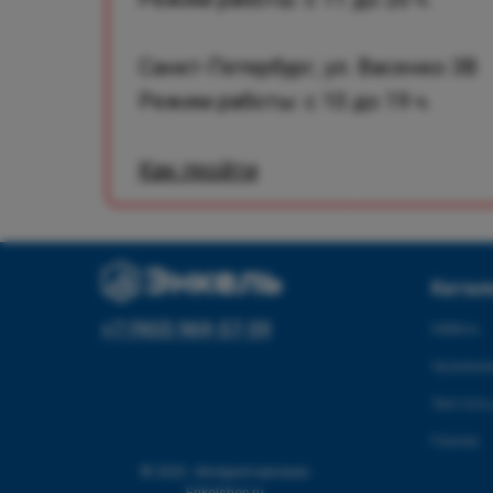
Санкт-Петербург, ул. Васенко 3В
Режим работы: с 10 до 19 ч.
Как пройти
Катал
+7 (903) 969-57-59
Мебель
Хранение
Текстиль
Разное
© 2025 - Интернет-магазин