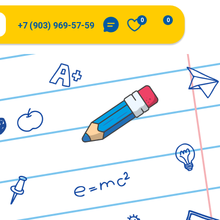
0
0
+7 (903) 969-57-59